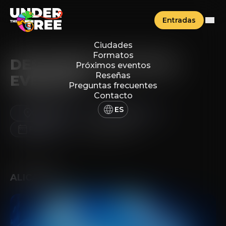
Entradas
Ciudades
Formatos
DESCUBRE NUESTROS
Próximos eventos
Reseñas
EVENTOS
Preguntas frecuentes
Contacto
ES
Ciudades
Formatos
Fecha
Borrar filtros
ALICANTE