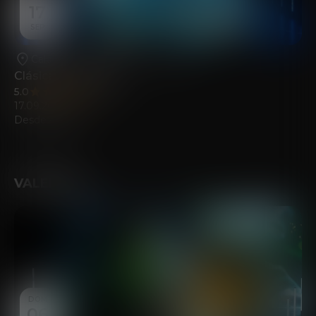
17
SEP
Calpe
•
Casa de la Cultura de Calp
Clásica Inmersiva
5.0
(115)
17.09.2026
Desde
21.00
€
VALENCIA
DOM
06