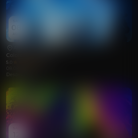
SAB
08
AGO
Alicante
•
Fundación Mediterráneo
Colores del Sonido
5.0
(113)
08.08.2026
Desde
22.00
€
SAB
12