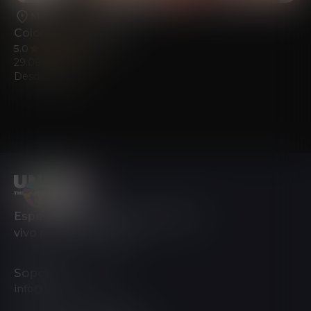
Madrid
•
Teatro Calderon
Colores del Sonido
5.0
(317)
29.09.2026
Desde
22.68
€
Espectáculo de luces y música en
vivo por toda Europa.
Soporte
info@underthetree.es