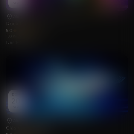
SEP
Alicante
•
Fundación Mediterráneo
Rock Piano
5.0
(98)
12.09.2026
Desde
22.00
€
DOM
20
SEP
Alicante
•
Fundación Mediterráneo
Clásica Inmersiva