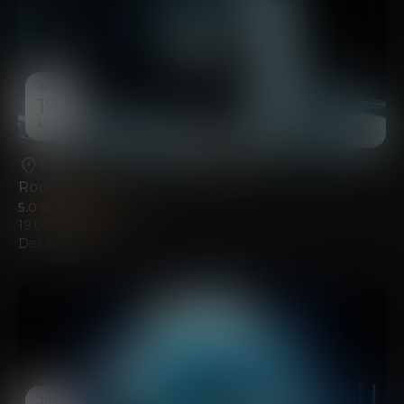
MIÉ
19
AGO
Calpe
•
Casa de la Cultura de Calp
Rock Piano
5.0
(116)
19.08.2026
Desde
21.00
€
JUE