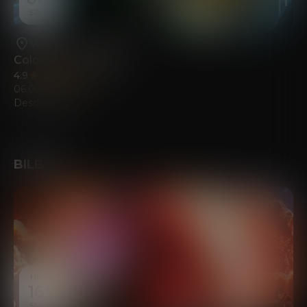
SEP
Valencia
•
La Rambleta
Colores del Sonido
4.9
(461)
06.09.2026
Desde
18.00
€
BILBAO
MIÉ
16
SEP