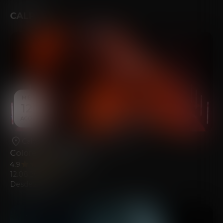
CALPE
MIÉ
12
AGO
Calpe
•
Casa de la Cultura de Calp
Colores del Sonido
4.9
(294)
12.08.2026
Desde
21.00
€