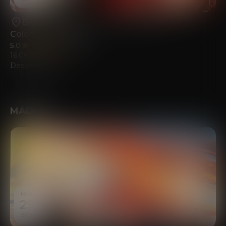
Bilbao
•
Teatro Campos Elíseos Antzokia
Colores del Sonido
5.0
(198)
16.09.2026
Desde
20.00
€
MADRID
MAR
29
SEP