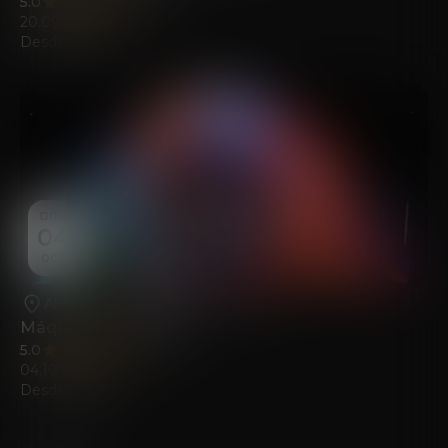
5.0
(103)
20.09.2026
Desde
22.00
€
DOM
04
OCT
Alicante
•
Fundación Mediterráneo
Máquina del Tiempo
5.0
(141)
04.10.2026
Desde
22.00
€