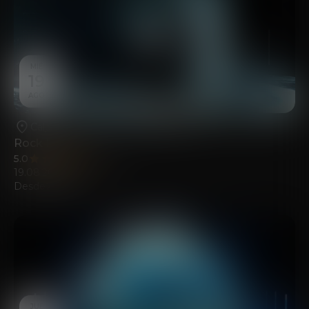
MIÉ
19
AGO
Calpe
•
Casa de la Cultura de Calp
Rock Piano
5.0
(116)
19.08.2026
Desde
21.00
€
JUE