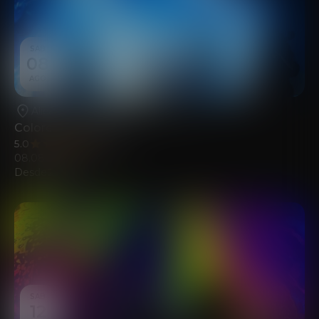
SAB
08
AGO
Alicante
•
Fundación Mediterráneo
Colores del Sonido
5.0
(113)
08.08.2026
Desde
22.00
€
SAB
12