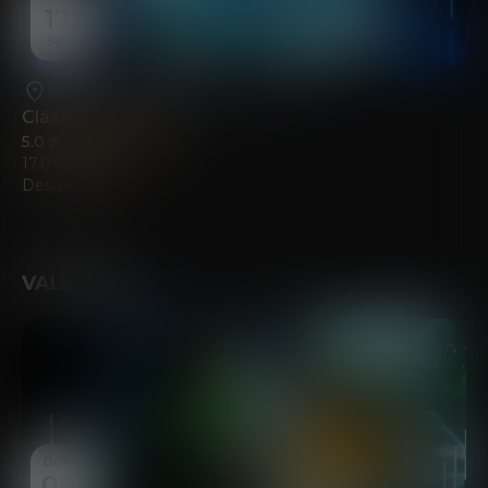
17
SEP
Calpe
•
Casa de la Cultura de Calp
Clásica Inmersiva
5.0
(115)
17.09.2026
Desde
21.00
€
VALENCIA
DOM
06