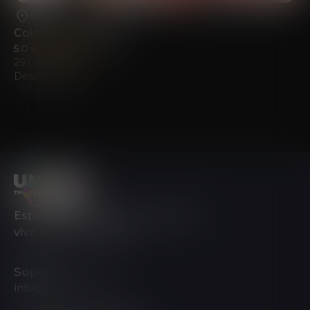
Madrid
•
Teatro Calderon
Colores del Sonido
5.0
(317)
29.09.2026
Desde
22.68
€
Espectáculo de luces y música en
vivo por toda Europa.
Soporte
info@underthetree.es