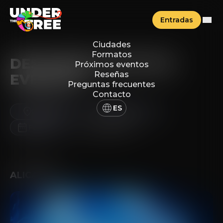
Entradas
Ciudades
Formatos
DESCUBRE NUESTROS
Próximos eventos
Reseñas
EVENTOS
Preguntas frecuentes
Contacto
ES
Ciudades
Formatos
Fecha
Borrar filtros
ALICANTE