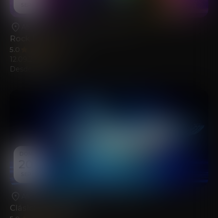
SEP
Alicante
•
Fundación Mediterráneo
Rock Piano
5.0
(98)
12.09.2026
Desde
22.00
€
DOM
20
SEP
Alicante
•
Fundación Mediterráneo
Clásica Inmersiva