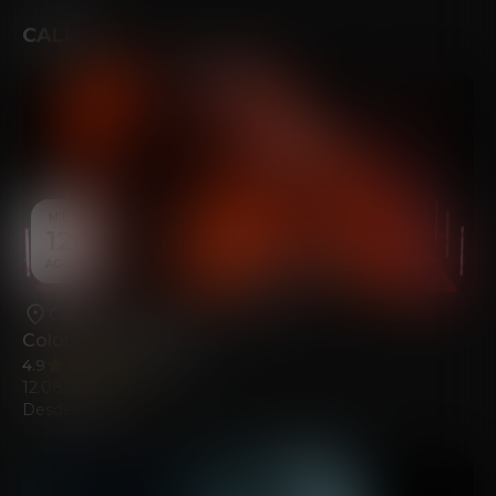
CALPE
MIÉ
12
AGO
Calpe
•
Casa de la Cultura de Calp
Colores del Sonido
4.9
(294)
12.08.2026
Desde
21.00
€