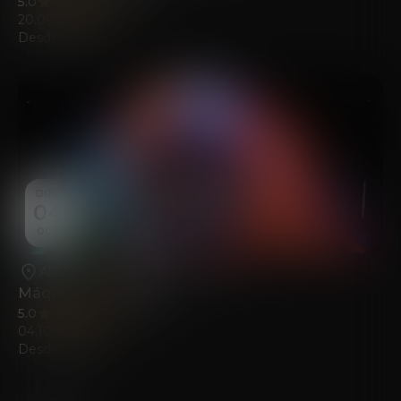
5.0
(103)
20.09.2026
Desde
22.00
€
DOM
04
OCT
Alicante
•
Fundación Mediterráneo
Máquina del Tiempo
5.0
(141)
04.10.2026
Desde
22.00
€