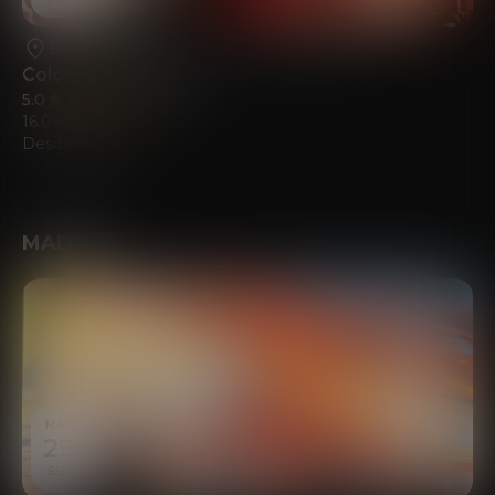
Bilbao
•
Teatro Campos Elíseos Antzokia
Colores del Sonido
5.0
(198)
16.09.2026
Desde
20.00
€
MADRID
MAR
29
SEP