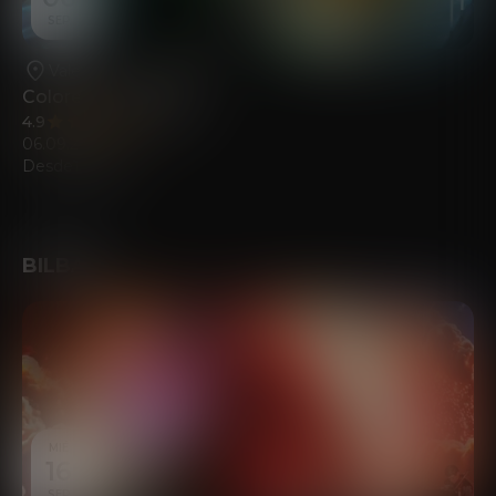
SEP
Valencia
•
La Rambleta
Colores del Sonido
4.9
(461)
06.09.2026
Desde
18.00
€
BILBAO
MIÉ
16
SEP