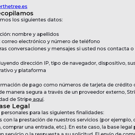
thetree.es
ecopilamos
mos los siguientes datos:
ación: nombre y apellidos
 correo electrónico y número de teléfono
ras conversaciones y mensajes si usted nos contacta o
luyendo dirección IP, tipo de navegador, dispositivo, su
rativo y plataforma
rmación de pago como números de tarjeta de crédito o
de manera segura a través de un proveedor externo, Str
idad de Stripe
aquí
.
Base Legal
personales para las siguientes finalidades:
s con la prestación de nuestros servicios (por ejemplo,
n, comprar una entrada, etc.). En este caso, la base legal
un servicio o la respuesta a su solicitud. El envío de co