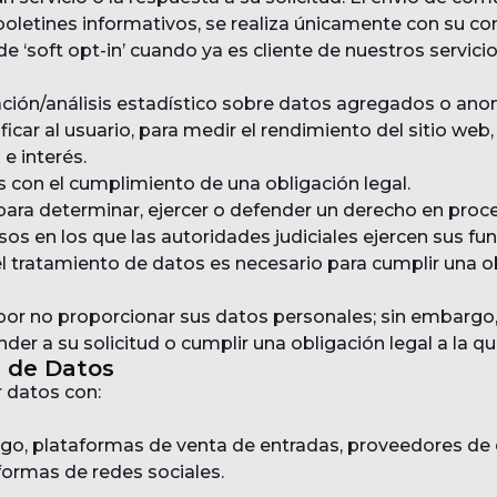
oletines informativos, se realiza únicamente con su co
de ‘soft opt-in’ cuando ya es cliente de nuestros servici
ación/análisis estadístico sobre datos agregados o ano
ficar al usuario, para medir el rendimiento del sitio web, 
 e interés.
s con el cumplimiento de una obligación legal.
 para determinar, ejercer o defender un derecho en proc
os en los que las autoridades judiciales ejercen sus fu
l tratamiento de datos es necesario para cumplir una ob
or no proporcionar sus datos personales; sin embargo
der a su solicitud o cumplir una obligación legal a la q
n de Datos
datos con:
o, plataformas de venta de entradas, proveedores de 
formas de redes sociales.