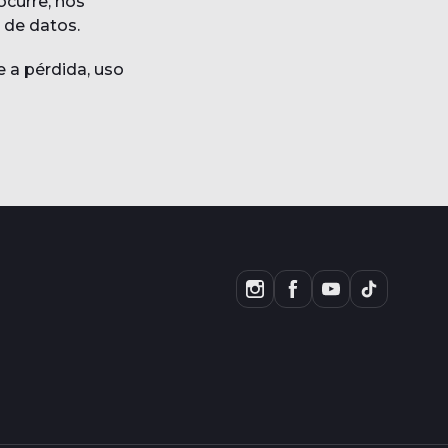
ocurre, nos
 de datos.
 a pérdida, uso