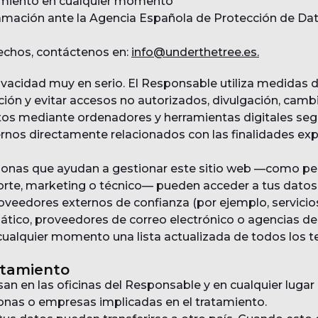
timiento en cualquier momento
amación ante la Agencia Española de Protección de Da
rechos, contáctenos en:
info@underthetree.es.
acidad muy en serio. El Responsable utiliza medidas 
ión y evitar accesos no autorizados, divulgación, cambi
s mediante ordenadores y herramientas digitales segu
rnos directamente relacionados con las finalidades exp
rsonas que ayudan a gestionar este sitio web —como pe
porte, marketing o técnico— pueden acceder a tus dat
oveedores externos de confianza (por ejemplo, servicio
ático, proveedores de correo electrónico o agencias de
 cualquier momento una lista actualizada de todos los 
atamiento
an en las oficinas del Responsable y en cualquier luga
onas o empresas implicadas en el tratamiento.