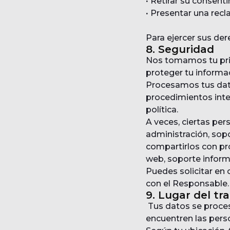
·
Retirar su consen
·
Presentar una recl
Para ejercer sus de
8. Seguridad
Nos tomamos tu priv
proteger tu informac
Procesamos tus dato
procedimientos inte
política.
A veces, ciertas pe
administración, so
compartirlos con pr
web, soporte inform
Puedes solicitar en
con el Responsable.
9. Lugar del tr
Tus datos se proces
encuentren las pers