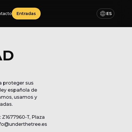
tacto
Entradas
ES
AD
a proteger sus
ley española de
lamos, usamos y
radas.
: Z1677960-T, Plaza
info@underthetree.es