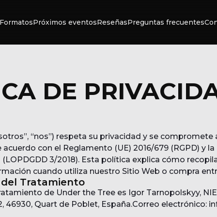
Formatos
Próximos eventos
Reseñas
Preguntas frecuentes
Con
ICA DE PRIVACID
sotros”, “nos”) respeta su privacidad y se compromete 
 acuerdo con el Reglamento (UE) 2016/679 (RGPD) y la 
 (LOPDGDD 3/2018). Esta política explica cómo recopi
mación cuando utiliza nuestro Sitio Web o compra ent
 del Tratamiento
tratamiento de Under the Tree es Igor Tarnopolskyy, NIE
2, 46930, Quart de Poblet, España.Correo electrónico: 